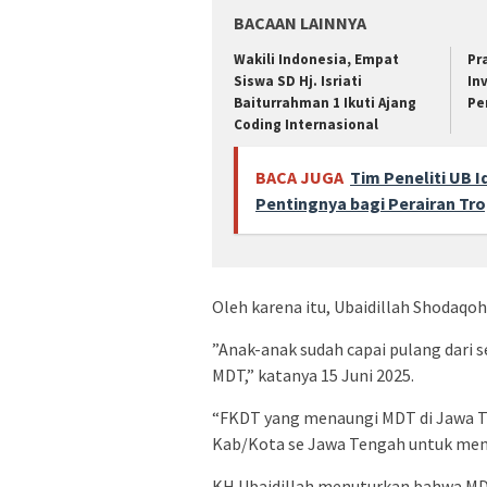
BACAAN LAINNYA
Wakili Indonesia, Empat
Pr
Siswa SD Hj. Isriati
In
Baiturrahman 1 Ikuti Ajang
Pe
Coding Internasional
BACA JUGA
Tim Peneliti UB I
Pentingnya bagi Perairan Tro
Oleh karena itu, Ubaidillah Shoda
”Anak-anak sudah capai pulang dari s
MDT,” katanya 15 Juni 2025.
“FKDT yang menaungi MDT di Jawa T
Kab/Kota se Jawa Tengah untuk men
KH Ubaidillah menuturkan bahwa MDT