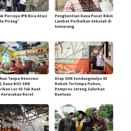
k Percaya IPB Bisa Atasi
Penghentian Dana Pusat Bikin
da Pirang”
Lambat Perbaikan Sekolah di
Semarang
ahun Tanpa Renovasi
Atap SDN Sendangmulyo 03
l, Dana BOS SDN
Roboh Tertimpa Pohon,
rikan Lor 02 Tak Kuat
Pemprov Jateng Salurkan
i Kerusakan Berat
Bantuan