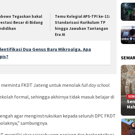
abowo Tegaskan bakal
Temu Kolegial APS-TPI ke-11:
vestasi Besar di Bidang
Standarisasi Kurikulum TP
ndidikan
hingga Jawaban Tantangan
Era AI
dentifikasi Dua Genus Baru Mikroalga, Apa
pis?
SEMA
qoh meminta FKDT Jateng untuk menolak
full day school
.
ekolah formal, sehingga akhirnya tidak masuk belajar di
SEM
Sen
Ma
engah agar menginstruksikan kepada seluruh DPC FKDT
olaknya,” sambungnya.
 memilki akar sejarah yang panjang dan berkontribusi