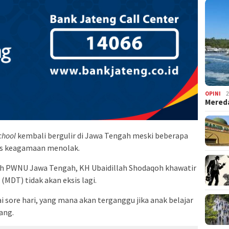
OPINI
2
Mered
chool
kembali bergulir di Jawa Tengah meski beberapa
as keagamaan menolak.
riah PWNU Jawa Tengah, KH Ubaidillah Shodaqoh khawatir
MDT) tidak akan eksis lagi.
sore hari, yang mana akan terganggu jika anak belajar
ang.