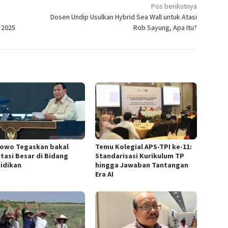
Pos berikutnya
Dosen Undip Usulkan Hybrid Sea Wall untuk Atasi
 2025
Rob Sayung, Apa Itu?
owo Tegaskan bakal
Temu Kolegial APS-TPI ke-11:
stasi Besar di Bidang
Standarisasi Kurikulum TP
idikan
hingga Jawaban Tantangan
Era AI