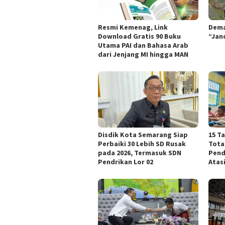
Resmi Kemenag, Link
Dema
Download Gratis 90 Buku
“Jan
Utama PAI dan Bahasa Arab
dari Jenjang MI hingga MAN
Disdik Kota Semarang Siap
15 T
Perbaiki 30 Lebih SD Rusak
Tota
pada 2026, Termasuk SDN
Pend
Pendrikan Lor 02
Atas