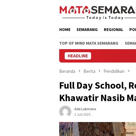
Loncat
ke
konten
HOME
SEMARANG
REGIONAL
PO
TOP OF MIND MATA SEMARANG
SEMA
HEADLINE
Wak
Beranda
Berita
Pendidikan
Full Day School, 
Khawatir Nasib M
Ade Lukmono
2 Juli 2025