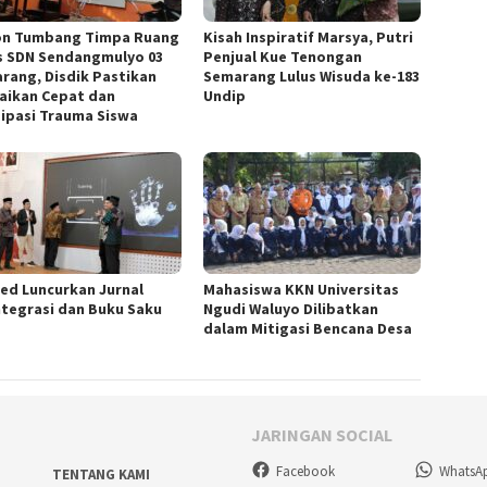
n Tumbang Timpa Ruang
Kisah Inspiratif Marsya, Putri
s SDN Sendangmulyo 03
Penjual Kue Tenongan
rang, Disdik Pastikan
Semarang Lulus Wisuda ke-183
aikan Cepat dan
Undip
sipasi Trauma Siswa
ed Luncurkan Jurnal
Mahasiswa KKN Universitas
ntegrasi dan Buku Saku
Ngudi Waluyo Dilibatkan
dalam Mitigasi Bencana Desa
JARINGAN SOCIAL
Facebook
WhatsA
TENTANG KAMI