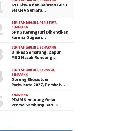
1
693 Siswa dan Belasan Guru
SMKN 6 Semara…
2
BERITA HEADLINE
,
PERISTIWA
,
SEMARANG
SPPG Karangturi Dihentikan
karena Dugaan…
3
BERITA HEADLINE
,
SEMARANG
Dinkes Semarang: Dapur
MBG Masak Rendang…
4
BERITA HEADLINE
,
EKONOMI
,
SEMARANG
Dorong Ekosistem
Pariwisata 2027, Pemkot…
5
SEMARANG
PDAM Semarang Gelar
Promo Sambung Baru H…