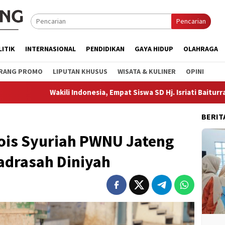
Pencarian
LITIK
INTERNASIONAL
PENDIDIKAN
GAYA HIDUP
OLAHRAGA
RANG PROMO
LIPUTAN KHUSUS
WISATA & KULINER
OPINI
ili Indonesia, Empat Siswa SD Hj. Isriati Baiturrahman 1 Ikuti Aja
BERIT
Rois Syuriah PWNU Jateng
adrasah Diniyah