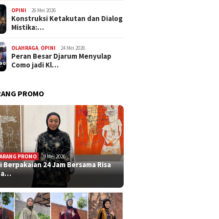
OPINI
26 Mei 2026
Konstruksi Ketakutan dan Dialog
Mistika:…
OLAHRAGA
,
OPINI
24 Mei 2026
Peran Besar Djarum Menyulap
Como jadi Kl…
RANG PROMO
ARANG PROMO
9 Mei 2026
i Berpakaian 24 Jam Bersama Risa
ha…