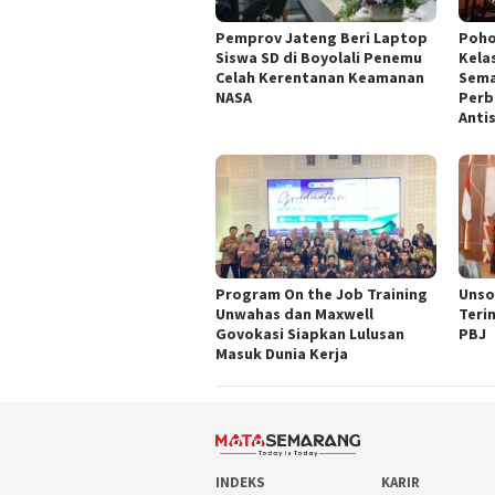
Pemprov Jateng Beri Laptop
Poho
Siswa SD di Boyolali Penemu
Kela
Celah Kerentanan Keamanan
Sema
NASA
Perb
Anti
Program On the Job Training
Unso
Unwahas dan Maxwell
Teri
Govokasi Siapkan Lulusan
PBJ
Masuk Dunia Kerja
INDEKS
KARIR