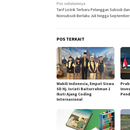
Navigasi
Pos sebelumnya
Tarif Listrik Terbaru Pelanggan Subsidi dan
pos
Nonsubsidi Berlaku Juli hingga September
POS TERKAIT
Wakili Indonesia, Empat Siswa
Prab
SD Hj. Isriati Baiturrahman 1
Inve
Ikuti Ajang Coding
Pend
Internasional