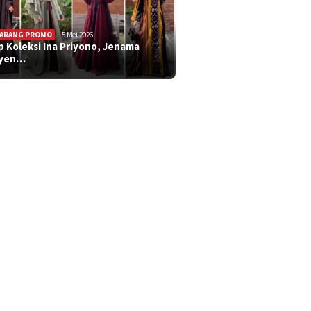
ARANG PROMO
5 Mei 2026
ip Koleksi Ina Priyono, Jenama
syen…