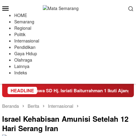
Loncat
Menu
ke
Mobile
HOME
konten
Semarang
Regional
Politik
Internasional
Pendidikan
Gaya Hidup
Olahraga
Lainnya
Indeks
ia, Empat Siswa SD Hj. Isriati Baiturrahman 1 Ikuti Ajang Codin
HEADLINE
Beranda
Berita
Internasional
Israel Kehabisan Amunisi Setelah 12
Hari Serang Iran