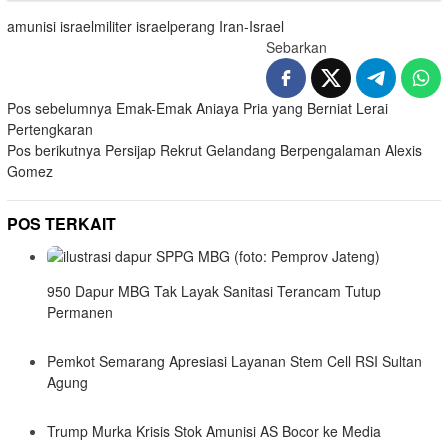
amunisi israel
militer israel
perang Iran-Israel
Sebarkan
Navigasi
Pos sebelumnya
Emak-Emak Aniaya Pria yang Berniat Lerai
Pertengkaran
pos
Pos berikutnya
Persijap Rekrut Gelandang Berpengalaman Alexis
Gomez
POS TERKAIT
950 Dapur MBG Tak Layak Sanitasi Terancam Tutup
Permanen
Pemkot Semarang Apresiasi Layanan Stem Cell RSI Sultan
Agung
Trump Murka Krisis Stok Amunisi AS Bocor ke Media