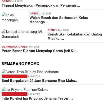
10 Juli 2026
OPINI
Tinggal Menyisakan Perampok dan Pengemis…
23 Juni 2026
OPINI
Wajah Resah dan Serbasalah Kelas
Menenga…
26 Mei 2026
OPINI
Konstruksi Ketakutan dan Dialog
Mistika:…
,
24 Mei 2026
OLAHRAGA
OPINI
Peran Besar Djarum Menyulap Como jadi Kl…
SEMARANG PROMO
9 Mei 2026
SEMARANG PROMO
Seni Berpakaian 24 Jam Bersama Risa Maha…
5 Mei 2026
SEMARANG PROMO
Intip Koleksi Ina Priyono, Jenama Fesyen…