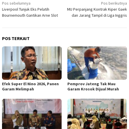
Navigasi
Pos sebelumnya
Pos berikutnya
Liverpool Tunjuk Eks Pelatih
MU Perpanjang Kontrak Kiper Gaek
pos
Bournemouth Gantikan Arne Slot
dan Jarang Tampil di Liga Inggris
POS TERKAIT
Efek Super El Nino 2026, Panen
Pemprov Jateng Tak Mau
Garam Melimpah
Garam Krosok Dijual Murah