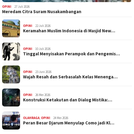
OPINI
27 Juli 2026
Meredam Citra Suram Nusakambangan
OPINI
22 Juli 2026
Keramahan Muslim Indonesia di Masjid New…
OPINI
10 Juli 2026
Tinggal Menyisakan Perampok dan Pengemis…
OPINI
23 Juni 2026
Wajah Resah dan Serbasalah Kelas Menenga…
OPINI
26 Mei 2026
Konstruksi Ketakutan dan Dialog Mistika:…
OLAHRAGA
,
OPINI
24 Mei 2026
Peran Besar Djarum Menyulap Como jadi Kl…