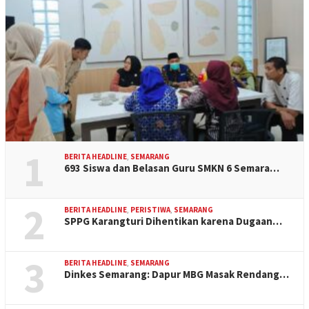
1
BERITA HEADLINE
,
SEMARANG
693 Siswa dan Belasan Guru SMKN 6 Semara…
2
BERITA HEADLINE
,
PERISTIWA
,
SEMARANG
SPPG Karangturi Dihentikan karena Dugaan…
3
BERITA HEADLINE
,
SEMARANG
Dinkes Semarang: Dapur MBG Masak Rendang…