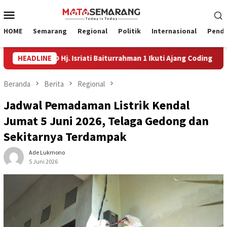
Loncat
Menu
ke
Mobile
konten
HOME
Semarang
Regional
Politik
Internasional
Pendi
a SD Hj. Isriati Baiturrahman 1 Ikuti Ajang Coding Internasional
HEADLINE
Beranda
Berita
Regional
Jadwal Pemadaman Listrik Kendal
Jumat 5 Juni 2026, Telaga Gedong dan
Sekitarnya Terdampak
Ade Lukmono
5 Juni 2026