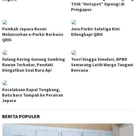
Titik “Hotspot” Sipongi di
Pringapus
Pemkab Jepara Resmi
Juru Parkir Salatiga Kini
Meluncurkan e-Parkir Berbasis
Dilengkapi QRIS
QRIS
Ilalang Kering Gunung Sumbing
Teori hingga Simulasi, BPBD
Rawan Terbakar, Pendaki
Semarang Latih Warga Tangani
Diingatkan Soal Bara Api
Bencana
Kecelakaan Kapal Tongkang,
Batu Bara Tumpah ke Perairan
Jepara
BERITA POPULER