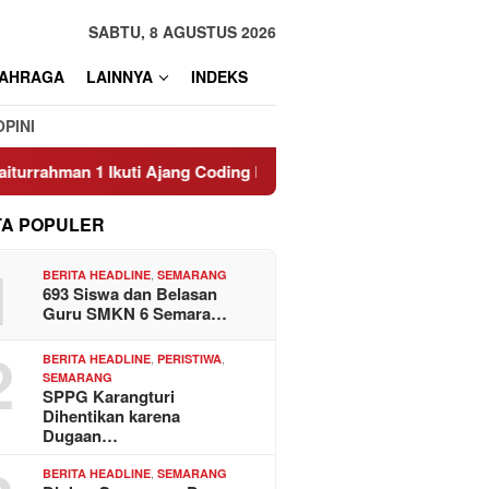
SABTU, 8 AGUSTUS 2026
AHRAGA
LAINNYA
INDEKS
OPINI
 1 Ikuti Ajang Coding Internasional
Efek Super El Nino 
TA POPULER
1
,
BERITA HEADLINE
SEMARANG
693 Siswa dan Belasan
Guru SMKN 6 Semara…
2
,
,
BERITA HEADLINE
PERISTIWA
SEMARANG
SPPG Karangturi
Dihentikan karena
Dugaan…
,
BERITA HEADLINE
SEMARANG