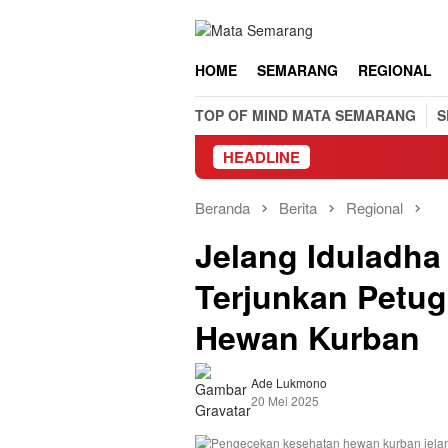
Loncat
ke
konten
HOME
SEMARANG
REGIONAL
TOP OF MIND MATA SEMARANG
S
HEADLINE
Beranda
Berita
Regional
Jelang Iduladha
Terjunkan Petug
Hewan Kurban
Ade Lukmono
20 Mei 2025