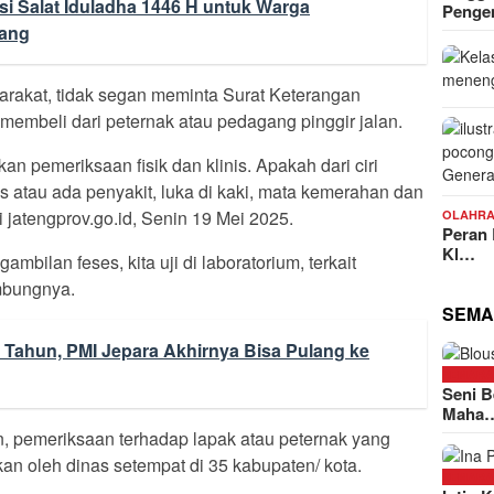
i Salat Iduladha 1446 H untuk Warga
Peng
rang
arakat, tidak segan meminta Surat Keterangan
embeli dari peternak atau pedagang pinggir jalan.
an pemeriksaan fisik dan klinis. Apakah dari ciri
s atau ada penyakit, luka di kaki, mata kemerahan dan
 jatengprov.go.id, Senin 19 Mei 2025.
OLAHR
Peran
Kl…
ambilan feses, kita uji di laboratorium, terkait
mbungnya.
SEMA
 Tahun, PMI Jepara Akhirnya Bisa Pulang ke
SEMAR
Seni B
Maha
pemeriksaan terhadap lapak atau peternak yang
an oleh dinas setempat di 35 kabupaten/ kota.
SEMAR