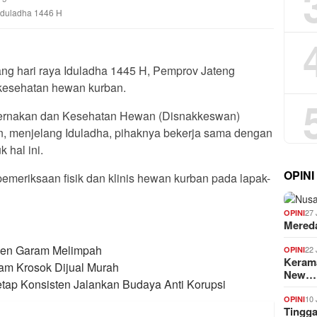
Iduladha 1446 H
ng hari raya Iduladha 1445 H, Pemprov Jateng
kesehatan hewan kurban.
ternakan dan Kesehatan Hewan (Disnakkeswan)
an, menjelang Iduladha, pihaknya bekerja sama dengan
k hal ini.
OPINI
emeriksaan fisik dan klinis hewan kurban pada lapak-
27 
OPINI
Mered
anen Garam Melimpah
22 
OPINI
Kerama
am Krosok Dijual Murah
New…
tap Konsisten Jalankan Budaya Anti Korupsi
10 
OPINI
Tingg