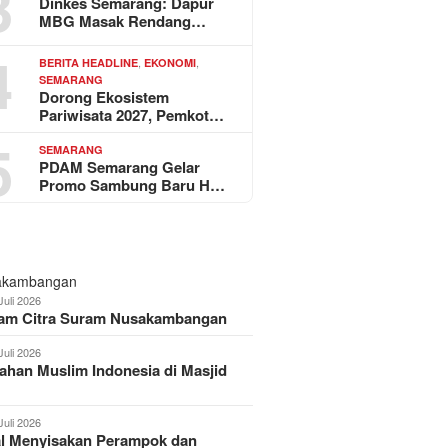
3
Dinkes Semarang: Dapur
MBG Masak Rendang…
4
,
,
BERITA HEADLINE
EKONOMI
SEMARANG
Dorong Ekosistem
Pariwisata 2027, Pemkot…
5
SEMARANG
PDAM Semarang Gelar
Promo Sambung Baru H…
Juli 2026
am Citra Suram Nusakambangan
Juli 2026
han Muslim Indonesia di Masjid
Juli 2026
al Menyisakan Perampok dan