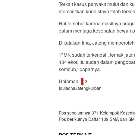
Terkait kasus penyakit mulut dan 
memastikan kondisinya telah terken
Hal tersebut karena masifnya progr
dalam menjaga kesehatan hewan p
Dikatakan Irna, Jateng memperoleh 
“PMK sudah terkendali, ternak jat
434 ekor, itu sudah dalam pengoba
sembuh,” paparnya.
Halaman:
1
2
Iduladha
Jateng
kurban
Navigasi
Pos sebelumnya
371 Kelompok Kesenian
Pos berikutnya
Daftar 139 SMA dan SMK
pos
POS TERKAIT