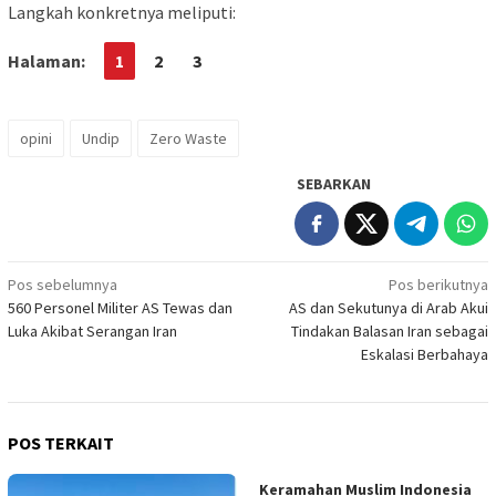
Langkah konkretnya meliputi:
Halaman:
1
2
3
opini
Undip
Zero Waste
SEBARKAN
Navigasi
Pos sebelumnya
Pos berikutnya
560 Personel Militer AS Tewas dan
AS dan Sekutunya di Arab Akui
pos
Luka Akibat Serangan Iran
Tindakan Balasan Iran sebagai
Eskalasi Berbahaya
POS TERKAIT
Keramahan Muslim Indonesia