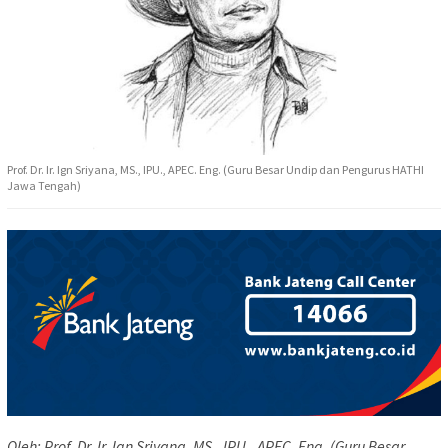
Prof. Dr. Ir. Ign Sriyana, MS., IPU., APEC. Eng. (Guru Besar Undip dan Pengurus HATHI
Jawa Tengah)
Oleh: Prof. Dr. Ir. Ign Sriyana, MS., IPU., APEC. Eng. (Guru Besar