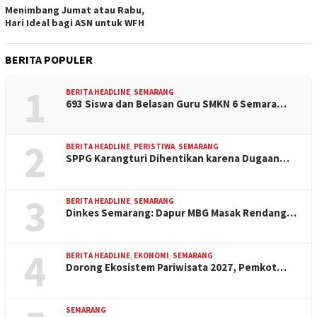
Menimbang Jumat atau Rabu,
Hari Ideal bagi ASN untuk WFH
BERITA POPULER
1
BERITA HEADLINE
,
SEMARANG
693 Siswa dan Belasan Guru SMKN 6 Semara…
2
BERITA HEADLINE
,
PERISTIWA
,
SEMARANG
SPPG Karangturi Dihentikan karena Dugaan…
3
BERITA HEADLINE
,
SEMARANG
Dinkes Semarang: Dapur MBG Masak Rendang…
4
BERITA HEADLINE
,
EKONOMI
,
SEMARANG
Dorong Ekosistem Pariwisata 2027, Pemkot…
SEMARANG