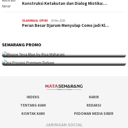
Konstruksi Ketakutan dan Dialog Mistika:…
OLAHRAGA
,
OPINI
24 Mei 2026
Peran Besar Djarum Menyulap Como jadi Kl…
SEMARANG PROMO
SEMARANG PROMO
9 Mei 2026
Seni Berpakaian 24 Jam Bersama Risa Maha…
SEMARANG PROMO
5 Mei 2026
Intip Koleksi Ina Priyono, Jenama Fesyen…
INDEKS
KARIR
TENTANG KAMI
REDAKSI
KONTAK KAMI
PEDOMAN MEDIA SIBER
JARINGAN SOCIAL