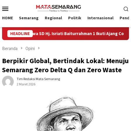
Loncat
Menu
ke
Mobile
konten
HOME
Semarang
Regional
Politik
Internasional
Pendi
 Empat Siswa SD Hj. Isriati Baiturrahman 1 Ikuti Ajang Coding Inte
HEADLINE
Beranda
Opini
Berpikir Global, Bertindak Lokal: Menuju
Semarang Zero Delta Q dan Zero Waste
Tim Redaksi Mata Semarang
2 Maret 2026