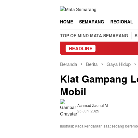
Loncat
ke
konten
HOME
SEMARANG
REGIONAL
TOP OF MIND MATA SEMARANG
S
HEADLINE
Beranda
Berita
Gaya Hidup
Kiat Gampang L
Mobil
Achmad Zaenal M
25 Juni 2025
Ilustrasi: Kaca kendaraan saat sedang bere