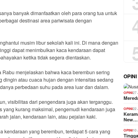
sanya banyak dimanfaatkan oleh para orang tua untuk
berbagai destinasi area pariwisata dengan
ghantui musim libur sekolah kali ini. Di mana dengan
 tinggi dapat menimbulkan kaca kendaraan dapat
ayakan ketika tidak segera dientaskan.
da Rabu menjelaskan bahwa kaca berembun sering
OPINI
g dingin atau cuaca hujan dengan intensitas sedang
adanya perbedaan suhu pada area luar dan dalam.
27 
OPINI
Mered
n, visibilitas dari pengendara juga akan terganggu.
as yang kurang maksimal, pengemudi kendaraan juga
22 
OPINI
Kerama
rah jalan, kendaraan lain, atau pejalan kaki.
New…
10 
OPINI
a kendaraan yang berembun, terdapat 5 cara yang
Tingg