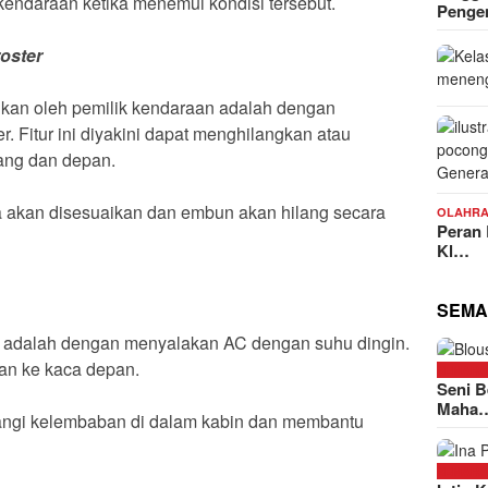
kendaraan ketika menemui kondisi tersebut.
Peng
oster
ukan oleh pemilik kendaraan adalah dengan
r. Fitur ini diyakini dapat menghilangkan atau
ang dan depan.
akan disesuaikan dan embun akan hilang secara
OLAHR
Peran
Kl…
SEMA
an adalah dengan menyalakan AC dengan suhu dingin.
an ke kaca depan.
SEMAR
Seni B
Maha
rangi kelembaban di dalam kabin dan membantu
SEMAR