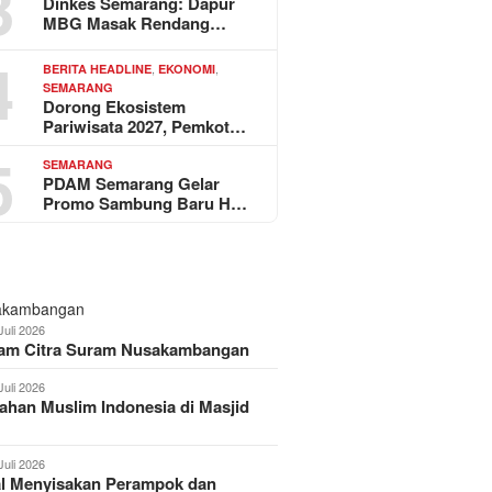
3
Dinkes Semarang: Dapur
MBG Masak Rendang…
4
,
,
BERITA HEADLINE
EKONOMI
SEMARANG
Dorong Ekosistem
Pariwisata 2027, Pemkot…
5
SEMARANG
PDAM Semarang Gelar
Promo Sambung Baru H…
Juli 2026
am Citra Suram Nusakambangan
Juli 2026
han Muslim Indonesia di Masjid
Juli 2026
al Menyisakan Perampok dan