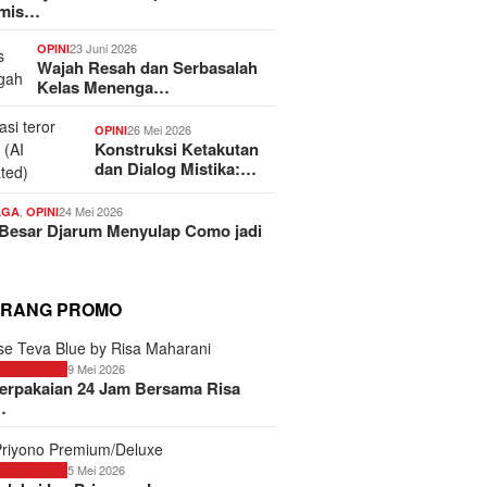
emis…
23 Juni 2026
OPINI
Wajah Resah dan Serbasalah
Kelas Menenga…
26 Mei 2026
OPINI
Konstruksi Ketakutan
dan Dialog Mistika:…
,
24 Mei 2026
AGA
OPINI
 Besar Djarum Menyulap Como jadi
RANG PROMO
9 Mei 2026
ANG PROMO
erpakaian 24 Jam Bersama Risa
…
5 Mei 2026
ANG PROMO