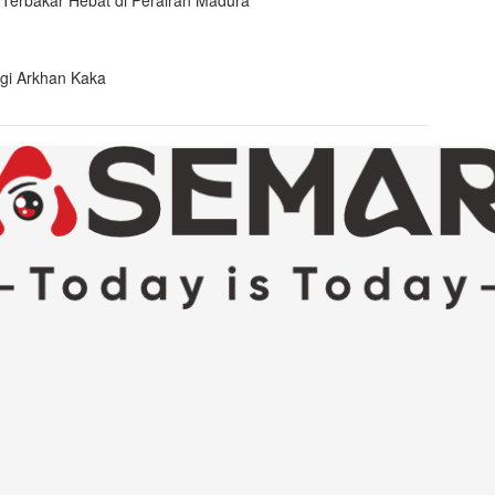
erbakar Hebat di Perairan Madura
agi Arkhan Kaka