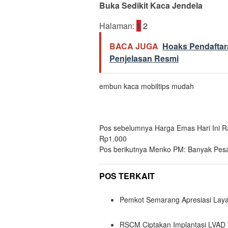
Buka Sedikit Kaca Jendela
Halaman:
1
2
BACA JUGA
Hoaks Pendaftar
Penjelasan Resmi
embun kaca mobil
tips mudah
Navigasi
Pos sebelumnya
Harga Emas Hari Ini R
Rp1.000
pos
Pos berikutnya
Menko PM: Banyak Pesan
POS TERKAIT
Pemkot Semarang Apresiasi Laya
RSCM Ciptakan Implantasi LVAD T