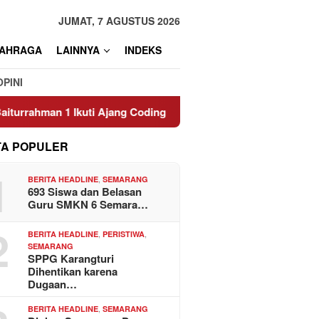
JUMAT, 7 AGUSTUS 2026
AHRAGA
LAINNYA
INDEKS
OPINI
 1 Ikuti Ajang Coding Internasional
Efek Super El Nino 
TA POPULER
1
,
BERITA HEADLINE
SEMARANG
693 Siswa dan Belasan
Guru SMKN 6 Semara…
2
,
,
BERITA HEADLINE
PERISTIWA
SEMARANG
SPPG Karangturi
Dihentikan karena
Dugaan…
,
BERITA HEADLINE
SEMARANG