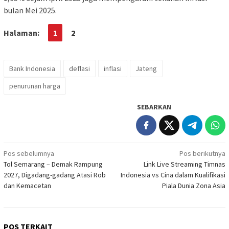
bulan Mei 2025.
Halaman:
1
2
Bank Indonesia
deflasi
inflasi
Jateng
penurunan harga
SEBARKAN
Navigasi
Pos sebelumnya
Pos berikutnya
Tol Semarang – Demak Rampung
Link Live Streaming Timnas
pos
2027, Digadang-gadang Atasi Rob
Indonesia vs Cina dalam Kualifikasi
dan Kemacetan
Piala Dunia Zona Asia
POS TERKAIT