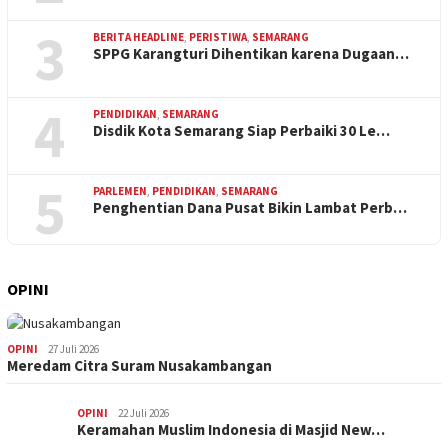
3
BERITA HEADLINE
,
PERISTIWA
,
SEMARANG
SPPG Karangturi Dihentikan karena Dugaan…
4
PENDIDIKAN
,
SEMARANG
Disdik Kota Semarang Siap Perbaiki 30 Le…
5
PARLEMEN
,
PENDIDIKAN
,
SEMARANG
Penghentian Dana Pusat Bikin Lambat Perb…
OPINI
OPINI
27 Juli 2026
Meredam Citra Suram Nusakambangan
OPINI
22 Juli 2026
Keramahan Muslim Indonesia di Masjid New…