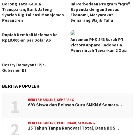
Dorong Tata Kelola
Ini Perbedaan Program “Iqro”
Transparan, Bank Jateng
Bapenda dengan Sensus
Syariah Digitalisasi Manajemen
Ekonomi, Masyarakat
Pesantren
Semarang Wajib Tahu
Rupiah Kembali Melemah ke
Ancaman PHK 846 Buruh PT
Rp18.000-an per Dolar AS
Victory Apparel Indonesia,
Pemerintah Tawarkan 2 Opsi
Destry Damayanti Pjs.
Gubernur BI
BERITA POPULER
1
BERITA HEADLINE
,
SEMARANG
693 Siswa dan Belasan Guru SMKN 6 Semara…
2
BERITA HEADLINE
,
PENDIDIKAN
,
SEMARANG
15 Tahun Tanpa Renovasi Total, Dana BOS …