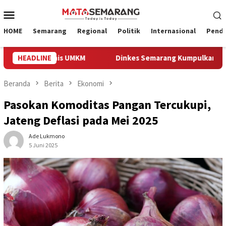
Loncat
Menu
ke
Mobile
konten
HOME
Semarang
Regional
Politik
Internasional
Pendi
Temu Bisnis UMKM
HEADLINE
Dinkes Semarang Kumpulkan Bukti Pel
Beranda
Berita
Ekonomi
Pasokan Komoditas Pangan Tercukupi,
Jateng Deflasi pada Mei 2025
Ade Lukmono
5 Juni 2025