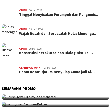
OPINI
10 Juli 2026
Tinggal Menyisakan Perampok dan Pengemis…
OPINI
23 Juni 2026
Wajah Resah dan Serbasalah Kelas Menenga…
OPINI
26 Mei 2026
Konstruksi Ketakutan dan Dialog Mistika:…
OLAHRAGA
,
OPINI
24 Mei 2026
Peran Besar Djarum Menyulap Como jadi Kl…
SEMARANG PROMO
SEMARANG PROMO
9 Mei 2026
Seni Berpakaian 24 Jam Bersama Risa Maha…
SEMARANG PROMO
5 Mei 2026
Intip Koleksi Ina Priyono, Jenama Fesyen…