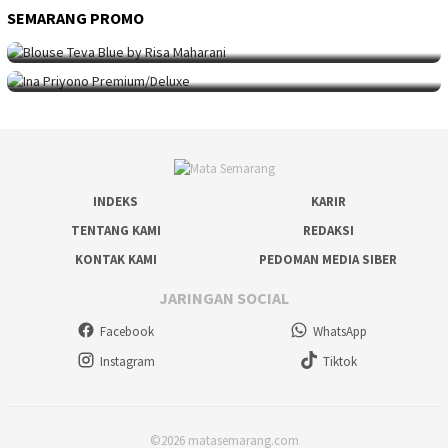
SEMARANG PROMO
SEMARANG PROMO
9 Mei 2026
Seni Berpakaian 24 Jam Bersama Risa Maha…
SEMARANG PROMO
5 Mei 2026
Intip Koleksi Ina Priyono, Jenama Fesyen…
INDEKS
KARIR
TENTANG KAMI
REDAKSI
KONTAK KAMI
PEDOMAN MEDIA SIBER
JARINGAN SOCIAL
Facebook
WhatsApp
Instagram
Tiktok
©2026 matasemarang.com