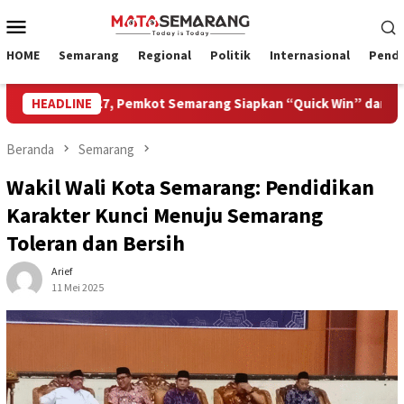
Loncat
Menu
ke
Mobile
konten
HOME
Semarang
Regional
Politik
Internasional
Pendi
wisata 2027, Pemkot Semarang Siapkan “Quick Win” dan Temu Bi
HEADLINE
Beranda
Semarang
Wakil Wali Kota Semarang: Pendidikan
Karakter Kunci Menuju Semarang
Toleran dan Bersih
Arief
11 Mei 2025