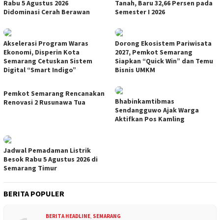
Rabu 5 Agustus 2026
Tanah, Baru 32,66 Persen pada
Didominasi Cerah Berawan
Semester I 2026
Akselerasi Program Waras
Dorong Ekosistem Pariwisata
Ekonomi, Disperin Kota
2027, Pemkot Semarang
Semarang Cetuskan Sistem
Siapkan “Quick Win” dan Temu
Digital “Smart Indigo”
Bisnis UMKM
Pemkot Semarang Rencanakan
Bhabinkamtibmas
Renovasi 2 Rusunawa Tua
Sendangguwo Ajak Warga
Aktifkan Pos Kamling
Jadwal Pemadaman Listrik
Besok Rabu 5 Agustus 2026 di
Semarang Timur
BERITA POPULER
BERITA HEADLINE
,
SEMARANG