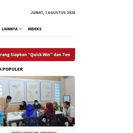
JUMAT, 7 AGUSTUS 2026
LAINNYA
INDEKS
ck Win” dan Temu Bisnis UMKM
Dinkes Semarang Kumpulk
A POPULER
BERITA HEADLINE
,
SEMARANG