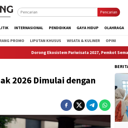
Pencarian
LITIK
INTERNASIONAL
PENDIDIKAN
GAYA HIDUP
OLAHRAGA
RANG PROMO
LIPUTAN KHUSUS
WISATA & KULINER
OPINI
rong Ekosistem Pariwisata 2027, Pemkot Semarang Siapkan “Qui
BERIT
ak 2026 Dimulai dengan