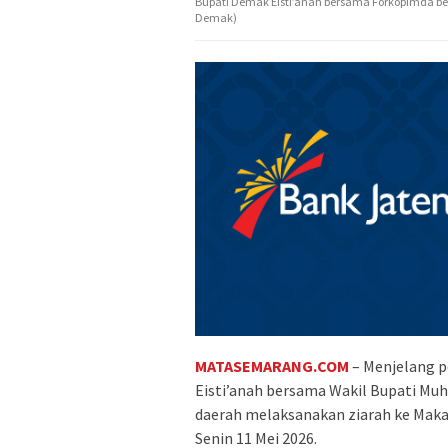
Bupati Demak Eisti’anah bersama Forkopimda be
Demak)
MATASEMARANG.COM
– Menjelang p
Eisti’anah bersama Wakil Bupati Mu
daerah melaksanakan ziarah ke Mak
Senin 11 Mei 2026.