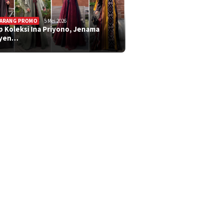
ARANG PROMO
5 Mei 2026
ip Koleksi Ina Priyono, Jenama
syen…