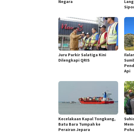
Negara
Lang
Sipo
Juru Parkir Salatiga Kini
Ilal
Dilengkapi QRIS
Sumb
Pend
Api
Kecelakaan Kapal Tongkang,
Suhi
Batu Bara Tumpah ke
Meme
Perairan Jepara
Poh