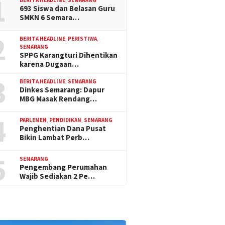
1
693 Siswa dan Belasan Guru
SMKN 6 Semara…
2
BERITA HEADLINE
,
PERISTIWA
,
SEMARANG
SPPG Karangturi Dihentikan
karena Dugaan…
3
BERITA HEADLINE
,
SEMARANG
Dinkes Semarang: Dapur
MBG Masak Rendang…
4
PARLEMEN
,
PENDIDIKAN
,
SEMARANG
Penghentian Dana Pusat
Bikin Lambat Perb…
5
SEMARANG
Pengembang Perumahan
Wajib Sediakan 2 Pe…