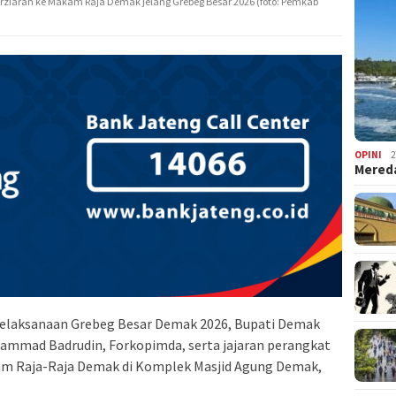
rziarah ke Makam Raja Demak jelang Grebeg Besar 2026 (foto: Pemkab
OPINI
2
Mered
elaksanaan Grebeg Besar Demak 2026, Bupati Demak
hammad Badrudin, Forkopimda, serta jajaran perangkat
am Raja-Raja Demak di Komplek Masjid Agung Demak,