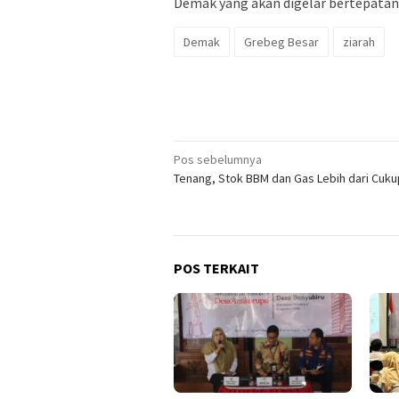
Demak yang akan digelar bertepatan 
Demak
Grebeg Besar
ziarah
Navigasi
Pos sebelumnya
Tenang, Stok BBM dan Gas Lebih dari Cuku
pos
POS TERKAIT