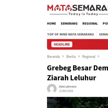
Loncat
ke
konten
HOME
SEMARANG
REGIONAL
PO
TOP OF MIND MATA SEMARANG
SEMA
HEADLINE
Do
Beranda
Berita
Regional
Grebeg Besar Dem
Ziarah Leluhur
Ade Lukmono
12 Mei 2026