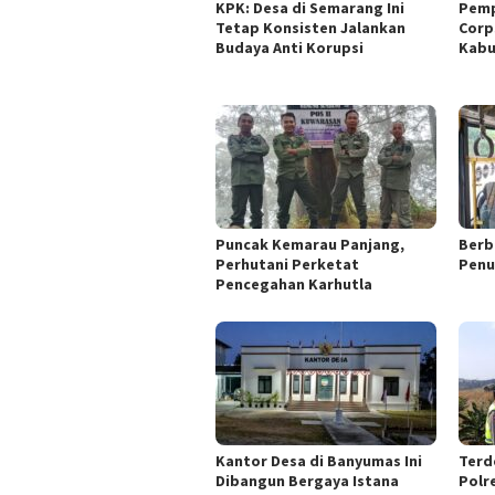
KPK: Desa di Semarang Ini
Pemp
Tetap Konsisten Jalankan
Corp
Budaya Anti Korupsi
Kabu
Puncak Kemarau Panjang,
Berb
Perhutani Perketat
Penu
Pencegahan Karhutla
Kantor Desa di Banyumas Ini
Terd
Dibangun Bergaya Istana
Polr