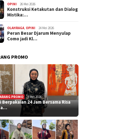
OPINI
26 Mei 2026
Konstruksi Ketakutan dan Dialog
Mistika:…
OLAHRAGA
,
OPINI
24 Mei 2026
Peran Besar Djarum Menyulap
Como jadi Kl…
RANG PROMO
ARANG PROMO
9 Mei 2026
i Berpakaian 24 Jam Bersama Risa
ha…