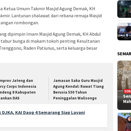
a Ketua Umum Takmir Masjid Agung Demak, KH
akmir. Lantunan shalawat dari rebana remaja Masjid
atangan rombongan.
 yang dipimpin Imam Masjid Agung Demak, KH Abdul
 tabur bunga di makam tokoh penting Kesultanan
 Trenggono, Raden Patiunus, serta keluarga besar
SEMA
mprov Jateng dan
Jamasan Saka Guru Masjid
rcy Corps Indonesia
Agung Kendal: Rawat Tiang
SEM
ndeng 8 Kabupaten
Berusia 530 Tahun
Sen
ankan DAS
Peninggalan Walisongo
Ma
 DJKA, KAI Daop 4 Semarang Siap Layani