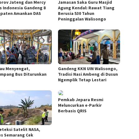
rov Jateng dan Mercy
Jamasan Saka Guru Masjid
s Indonesia Gandeng 8
Agung Kendal: Rawat Tiang
paten Amankan DAS
Berusia 530 Tahun
Peninggalan Walisongo
au Menyengat,
Gandeng KKN UIN Walisongo,
mpang Bus Diturunkan
Tradisi Nasi Ambeng di Dusun
Ngemplik Tetap Lestari
Pemkab Jepara Resmi
Meluncurkan e-Parkir
Berbasis QRIS
eteksi Satelit NASA,
es Semarang Cek