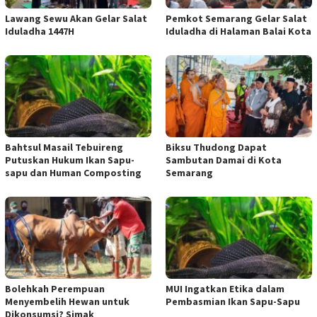
Lawang Sewu Akan Gelar Salat
Pemkot Semarang Gelar Salat
Iduladha 1447H
Iduladha di Halaman Balai Kota
Bahtsul Masail Tebuireng
Biksu Thudong Dapat
Putuskan Hukum Ikan Sapu-
Sambutan Damai di Kota
sapu dan Human Composting
Semarang
Bolehkah Perempuan
MUI Ingatkan Etika dalam
Menyembelih Hewan untuk
Pembasmian Ikan Sapu-Sapu
Dikonsumsi? Simak