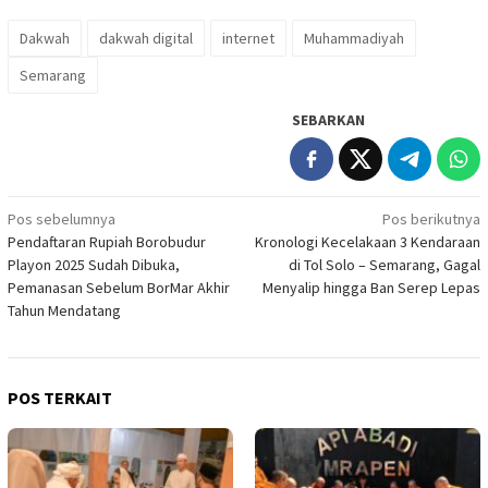
Dakwah
dakwah digital
internet
Muhammadiyah
Semarang
SEBARKAN
Navigasi
Pos sebelumnya
Pos berikutnya
Pendaftaran Rupiah Borobudur
Kronologi Kecelakaan 3 Kendaraan
pos
Playon 2025 Sudah Dibuka,
di Tol Solo – Semarang, Gagal
Pemanasan Sebelum BorMar Akhir
Menyalip hingga Ban Serep Lepas
Tahun Mendatang
POS TERKAIT