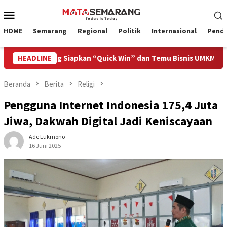
Loncat
Menu
ke
Mobile
konten
HOME
Semarang
Regional
Politik
Internasional
Pendi
Semarang Siapkan “Quick Win” dan Temu Bisnis UMKM
HEADLINE
Din
Beranda
Berita
Religi
Pengguna Internet Indonesia 175,4 Juta
Jiwa, Dakwah Digital Jadi Keniscayaan
Ade Lukmono
16 Juni 2025