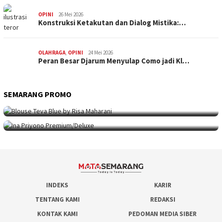
OPINI
26 Mei 2026
Konstruksi Ketakutan dan Dialog Mistika:…
OLAHRAGA
,
OPINI
24 Mei 2026
Peran Besar Djarum Menyulap Como jadi Kl…
SEMARANG PROMO
SEMARANG PROMO
9 Mei 2026
Seni Berpakaian 24 Jam Bersama Risa Maha…
SEMARANG PROMO
5 Mei 2026
Intip Koleksi Ina Priyono, Jenama Fesyen…
INDEKS
KARIR
TENTANG KAMI
REDAKSI
KONTAK KAMI
PEDOMAN MEDIA SIBER