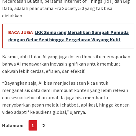
Kecerdasan Buatan, bersama Internet of Things (IoT) dan Big
Data, adalah pilar utama Era Society 5.0 yang tak bisa
dielakkan.
BACA JUGA
LKK Semarang Meriahkan Sumpah Pemuda
dengan Gelar Seni hingga Pergelaran Wayang Kulit
Kasmui, ahli IT dan AI yang juga dosen Unnes itu memaparkan
bahwa AI menawarkan inovasi signifikan untuk membuat
dakwah lebih cerdas, efisien, dan efektif.
“Bayangkan saja, AI bisa menjadi asisten kita untuk
menganalisis data demi membuat konten yang lebih relevan
dan sesuai kebutuhan umat. Ia juga bisa membantu
menyebarkan pesan melalui chatbot, aplikasi, hingga konten
video adaptif ke audiens global,” ujarnya.
Halaman:
1
2