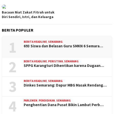
Bacaan Niat Zakat Fitrah untuk
Diri Sendiri, Istri, dan Keluarga
BERITA POPULER
1
BERITA HEADLINE
,
SEMARANG
693 Siswa dan Belasan Guru SMKN 6 Semara…
2
BERITA HEADLINE
,
PERISTIWA
,
SEMARANG
SPPG Karangturi Dihentikan karena Dugaan…
3
BERITA HEADLINE
,
SEMARANG
Dinkes Semarang: Dapur MBG Masak Rendang…
4
PARLEMEN
,
PENDIDIKAN
,
SEMARANG
Penghentian Dana Pusat Bikin Lambat Perb…