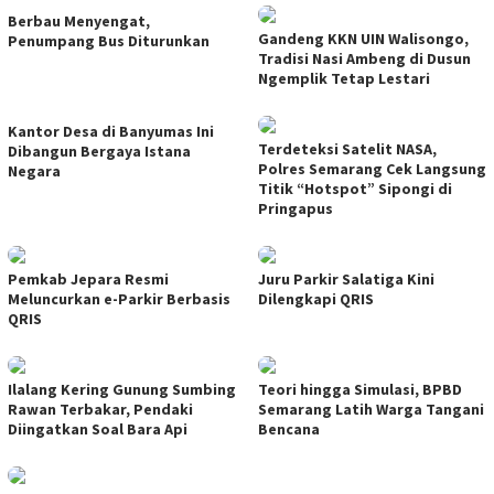
Berbau Menyengat,
Gandeng KKN UIN Walisongo,
Penumpang Bus Diturunkan
Tradisi Nasi Ambeng di Dusun
Ngemplik Tetap Lestari
Kantor Desa di Banyumas Ini
Terdeteksi Satelit NASA,
Dibangun Bergaya Istana
Polres Semarang Cek Langsung
Negara
Titik “Hotspot” Sipongi di
Pringapus
Pemkab Jepara Resmi
Juru Parkir Salatiga Kini
Meluncurkan e-Parkir Berbasis
Dilengkapi QRIS
QRIS
Ilalang Kering Gunung Sumbing
Teori hingga Simulasi, BPBD
Rawan Terbakar, Pendaki
Semarang Latih Warga Tangani
Diingatkan Soal Bara Api
Bencana