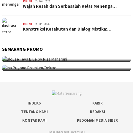
OPINI
23 Juni 2026
Wajah Resah dan Serbasalah Kelas Menenga…
OPINI
26 Mei 2026
Konstruksi Ketakutan dan Dialog Mistika:…
SEMARANG PROMO
SEMARANG PROMO
9 Mei 2026
Seni Berpakaian 24 Jam Bersama Risa Maha…
SEMARANG PROMO
5 Mei 2026
Intip Koleksi Ina Priyono, Jenama Fesyen…
INDEKS
KARIR
TENTANG KAMI
REDAKSI
KONTAK KAMI
PEDOMAN MEDIA SIBER
JARINGAN SOCIAL