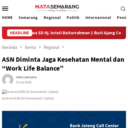
Loncat
Menu
ke
Mobile
konten
HOME
Semarang
Regional
Politik
Internasional
Pendi
, Empat Siswa SD Hj. Isriati Baiturrahman 1 Ikuti Ajang Coding Int
HEADLINE
Beranda
Berita
Regional
ASN Diminta Jaga Kesehatan Mental dan
“Work Life Balance”
Ade Lukmono
8 Juli 2026
ilustrasi ASN (AI Generated/ Copilot)