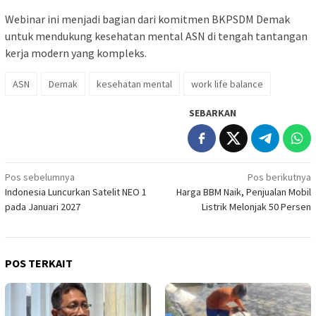
Webinar ini menjadi bagian dari komitmen BKPSDM Demak
untuk mendukung kesehatan mental ASN di tengah tantangan
kerja modern yang kompleks.
ASN
Demak
kesehatan mental
work life balance
SEBARKAN
Navigasi
Pos sebelumnya
Pos berikutnya
Indonesia Luncurkan Satelit NEO 1
Harga BBM Naik, Penjualan Mobil
pos
pada Januari 2027
Listrik Melonjak 50 Persen
POS TERKAIT