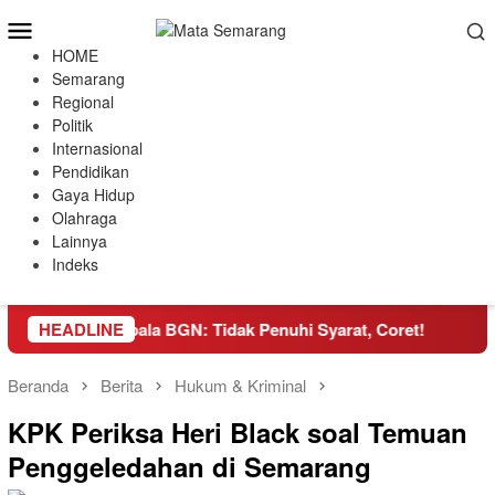
Loncat
Menu
ke
Mobile
HOME
konten
Semarang
Regional
Politik
Internasional
Pendidikan
Gaya Hidup
Olahraga
Lainnya
Indeks
a Mati, Kepala BGN: Tidak Penuhi Syarat, Coret!
HEADLINE
Peny
Beranda
Berita
Hukum & Kriminal
KPK Periksa Heri Black soal Temuan
Penggeledahan di Semarang