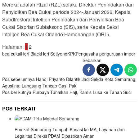
Mereka adalah Rizal (RZL) selaku Direktur Penindakan dan
Penyidikan Bea Cukai periode 2024-Januari 2026, Kepala
Subdirektorat Intelijen Penindakan dan Penyidikan Bea
Cukai Sisprian Subiaksono (SIS), serta Kepala Seksi
Intelijen Bea Cukai Orlando Hamonangan (ORL).
Halaman:
1
2
bea cukai
Heri Black
Heri Setiyono
KPK
Pengusaha pengurusan impor
Sebarkan
Navigasi
Pos sebelumnya
Handi Priyanto Dilantik Jadi Sekda Kota Semarang,
Agustina: Langsung Tancap Gas, Pak
pos
Pos berikutnya
Purbaya Tunaikan Haji, Kamis Lusa ke Tanah Suci
POS TERKAIT
Pemkot Semarang Tempuh Kasasi ke MA, Layanan dan
Legalitas Direksi PDAM Dipastikan Aman