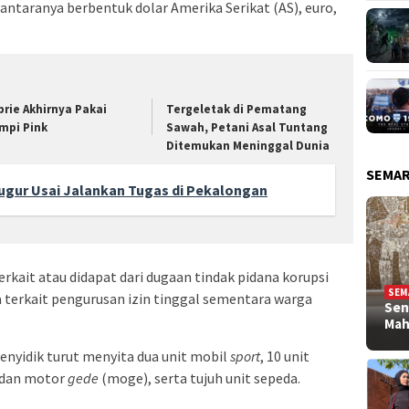
di antaranya berbentuk dolar Amerika Serikat (AS), euro,
brie Akhirnya Pakai
Tergeletak di Pematang
mpi Pink
Sawah, Petani Asal Tuntang
Ditemukan Meninggal Dunia
SEMA
 Gugur Usai Jalankan Tugas di Pekalongan
terkait atau didapat dari dugaan tindak pidana korupsi
SEM
 terkait pengurusan izin tinggal sementara warga
Sen
Ma
penyidik turut menyita dua unit mobil
sport
, 10 unit
 dan motor
gede
(moge), serta tujuh unit sepeda.