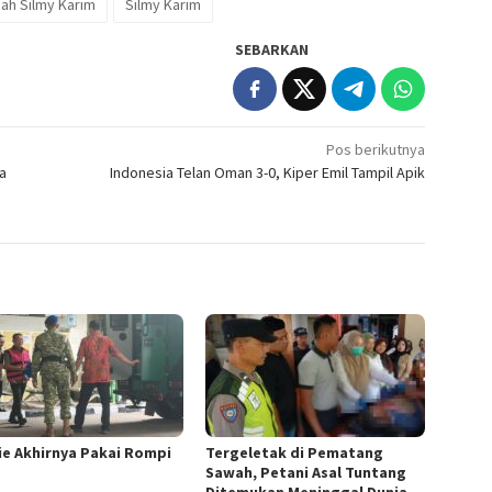
ah Silmy Karim
Silmy Karim
SEBARKAN
Pos berikutnya
a
Indonesia Telan Oman 3-0, Kiper Emil Tampil Apik
ie Akhirnya Pakai Rompi
Tergeletak di Pematang
Sawah, Petani Asal Tuntang
Ditemukan Meninggal Dunia