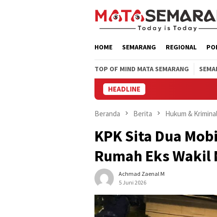
Loncat
ke
konten
HOME
SEMARANG
REGIONAL
PO
TOP OF MIND MATA SEMARANG
SEMA
HEADLINE
Efek Su
Beranda
Berita
Hukum & Krimina
KPK Sita Dua Mobi
Rumah Eks Wakil M
Achmad Zaenal M
5 Juni 2026