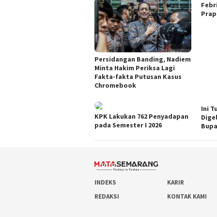
Febr
Prap
Persidangan Banding, Nadiem
Minta Hakim Periksa Lagi
Fakta-fakta Putusan Kasus
Chromebook
Ini T
KPK Lakukan 762 Penyadapan
Dige
pada Semester I 2026
Bupa
INDEKS
KARIR
REDAKSI
KONTAK KAMI