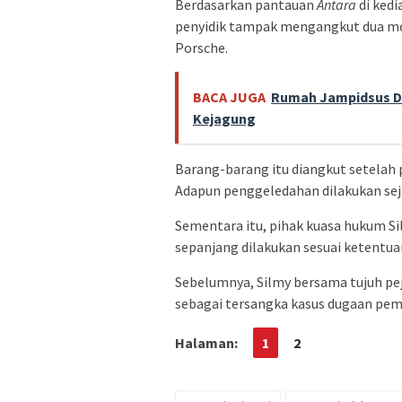
Berdasarkan pantauan
Antara
di kedi
penyidik tampak mengangkut dua mog
Porsche.
BACA JUGA
Rumah Jampidsus Di
Kejagung
Barang-barang itu diangkut setelah
Adapun penggeledahan dilakukan seja
Sementara itu, pihak kuasa hukum S
sepanjang dilakukan sesuai ketentu
Sebelumnya, Silmy bersama tujuh pej
sebagai tersangka kasus dugaan pem
Halaman:
1
2