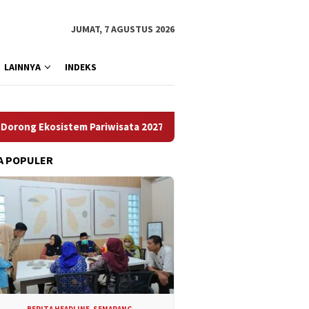
JUMAT, 7 AGUSTUS 2026
LAINNYA
INDEKS
m Pariwisata 2027, Pemkot Semarang Siapkan “Quick Win” dan 
A POPULER
BERITA HEADLINE
,
SEMARANG