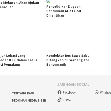
ie Melawan, Akan Ajukan
Penyelidikan Dugaan
eradilan
Penculikan Atlet Golf
Dihentikan
ujuh Lokasi yang
Kondektur Bus Bawa Sabu
ledah KPK dalam Kasus
Ditangkap di Gerbang Tol
ti Pemalang
Banyumanik
JARINGAN SOCIAL
Facebook
WhatsA
TENTANG KAMI
Tiktok
PEDOMAN MEDIA SIBER