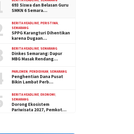
1
693 Siswa dan Belasan Guru
SMKN 6 Semara…
2
BERITA HEADLINE
,
PERISTIWA
,
SEMARANG
SPPG Karangturi Dihentikan
karena Dugaan…
3
BERITA HEADLINE
,
SEMARANG
Dinkes Semarang: Dapur
MBG Masak Rendang…
4
PARLEMEN
,
PENDIDIKAN
,
SEMARANG
Penghentian Dana Pusat
Bikin Lambat Perb…
5
BERITA HEADLINE
,
EKONOMI
,
SEMARANG
Dorong Ekosistem
Pariwisata 2027, Pemkot…