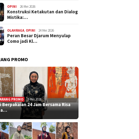
OPINI
26 Mei 2026
Konstruksi Ketakutan dan Dialog
Mistika:…
OLAHRAGA
,
OPINI
24 Mei 2026
Peran Besar Djarum Menyulap
Como jadi Kl…
RANG PROMO
ARANG PROMO
9 Mei 2026
i Berpakaian 24 Jam Bersama Risa
ha…