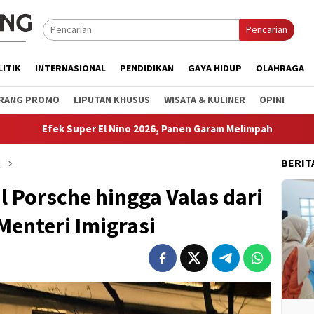
Pencarian
LITIK
INTERNASIONAL
PENDIDIKAN
GAYA HIDUP
OLAHRAGA
RANG PROMO
LIPUTAN KHUSUS
WISATA & KULINER
OPINI
per El Nino 2026, Panen Garam Melimpah
Dorong Ekosiste
BERIT
l
l Porsche hingga Valas dari
enteri Imigrasi