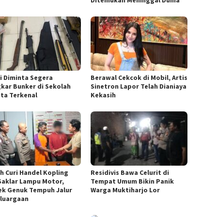
si Diminta Segera
Berawal Cekcok di Mobil, Artis
kar Bunker di Sekolah
Sinetron Lapor Telah Dianiaya
ta Terkenal
Kekasih
h Curi Handel Kopling
Residivis Bawa Celurit di
Saklar Lampu Motor,
Tempat Umum Bikin Panik
ek Genuk Tempuh Jalur
Warga Muktiharjo Lor
luargaan