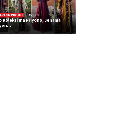
ARANG PROMO
5 Mei 2026
ip Koleksi Ina Priyono, Jenama
syen…