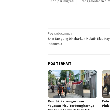
Korupsi Imigrasi
Penggeledahan rum
Navigasi
Pos sebelumnya
Shin Tae-yong Dikabarkan Melatih Klub Kay
pos
Indonesia
POS TERKAIT
Konflik Kepengurusan
Febr
Yayasan Picu Terbongkarnya
Pink
995 Senjata Api di Sekolah