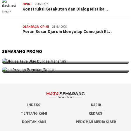
OPINI
26 Mei 2026
Konstruksi Ketakutan dan Dialog Mistika:…
OLAHRAGA
,
OPINI
24 Mei 2026
Peran Besar Djarum Menyulap Como jadi Kl…
SEMARANG PROMO
SEMARANG PROMO
9 Mei 2026
Seni Berpakaian 24 Jam Bersama Risa Maha…
SEMARANG PROMO
5 Mei 2026
Intip Koleksi Ina Priyono, Jenama Fesyen…
INDEKS
KARIR
TENTANG KAMI
REDAKSI
KONTAK KAMI
PEDOMAN MEDIA SIBER