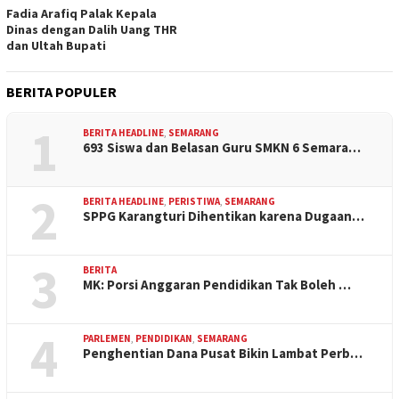
Fadia Arafiq Palak Kepala
Dinas dengan Dalih Uang THR
dan Ultah Bupati
BERITA POPULER
1
BERITA HEADLINE
,
SEMARANG
693 Siswa dan Belasan Guru SMKN 6 Semara…
2
BERITA HEADLINE
,
PERISTIWA
,
SEMARANG
SPPG Karangturi Dihentikan karena Dugaan…
3
BERITA
MK: Porsi Anggaran Pendidikan Tak Boleh …
4
PARLEMEN
,
PENDIDIKAN
,
SEMARANG
Penghentian Dana Pusat Bikin Lambat Perb…