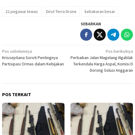
22 pegawai tewas
Dirut Terra Drone
kebakaran besar
SEBARKAN
Navigasi
Pos sebelumnya
Pos berikutnya
Krisseptiana Soroti Pentingnya
Perbaikan Jalan Magelang-Ngablak
pos
Partisipasi Ormas dalam Kebijakan
Terkendala Harga Aspal, Komisi D
Dorong Solusi Anggaran
POS TERKAIT