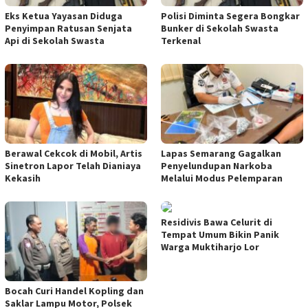
Eks Ketua Yayasan Diduga
Polisi Diminta Segera Bongkar
Penyimpan Ratusan Senjata
Bunker di Sekolah Swasta
Api di Sekolah Swasta
Terkenal
Berawal Cekcok di Mobil, Artis
Lapas Semarang Gagalkan
Sinetron Lapor Telah Dianiaya
Penyelundupan Narkoba
Kekasih
Melalui Modus Pelemparan
Residivis Bawa Celurit di
Tempat Umum Bikin Panik
Warga Muktiharjo Lor
Bocah Curi Handel Kopling dan
Saklar Lampu Motor, Polsek