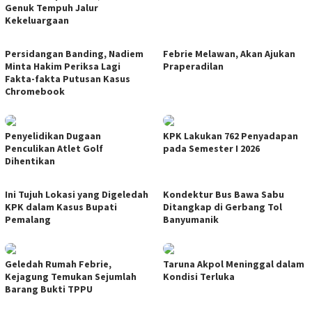
Genuk Tempuh Jalur
Kekeluargaan
Persidangan Banding, Nadiem
Febrie Melawan, Akan Ajukan
Minta Hakim Periksa Lagi
Praperadilan
Fakta-fakta Putusan Kasus
Chromebook
Penyelidikan Dugaan
KPK Lakukan 762 Penyadapan
Penculikan Atlet Golf
pada Semester I 2026
Dihentikan
Ini Tujuh Lokasi yang Digeledah
Kondektur Bus Bawa Sabu
KPK dalam Kasus Bupati
Ditangkap di Gerbang Tol
Pemalang
Banyumanik
Geledah Rumah Febrie,
Taruna Akpol Meninggal dalam
Kejagung Temukan Sejumlah
Kondisi Terluka
Barang Bukti TPPU