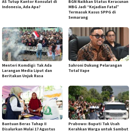
AS Tutup Kantor Konsulat di
BGN Naikkan Status Keracunan
Indonesia, Ada Apa?
MBG Jadi “Kejadian Fatal”
Termasuk Kasus SPPG di
Semarang
Menteri Komdigi: Tak Ada
Sahroni Dukung Pelarangan
Larangan Media Liput dan
Total Vape
Beritakan Unjuk Rasa
Bantuan Beras Tahap II
Prabowo: Bupati Tak Usah
Disalurkan Mulai 17 Agustus
Kerahkan Warga untuk Sambut