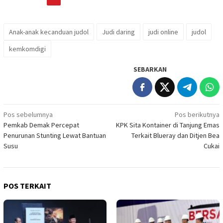
Anak-anak kecanduan judol
Judi daring
judi online
judol
kemkomdigi
SEBARKAN
Navigasi
Pos sebelumnya
Pos berikutnya
Pemkab Demak Percepat
KPK Sita Kontainer di Tanjung Emas
pos
Penurunan Stunting Lewat Bantuan
Terkait Blueray dan Ditjen Bea
Susu
Cukai
POS TERKAIT