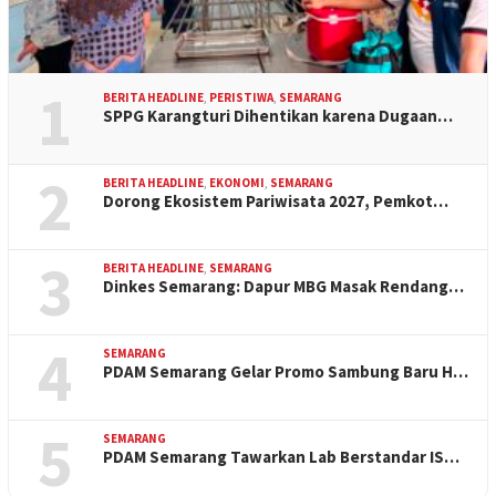
1
BERITA HEADLINE
,
PERISTIWA
,
SEMARANG
SPPG Karangturi Dihentikan karena Dugaan…
2
BERITA HEADLINE
,
EKONOMI
,
SEMARANG
Dorong Ekosistem Pariwisata 2027, Pemkot…
3
BERITA HEADLINE
,
SEMARANG
Dinkes Semarang: Dapur MBG Masak Rendang…
4
SEMARANG
PDAM Semarang Gelar Promo Sambung Baru H…
5
SEMARANG
PDAM Semarang Tawarkan Lab Berstandar IS…