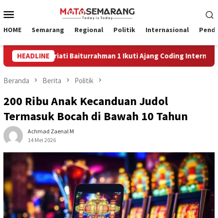
Loncat
Menu
ke
Mobile
konten
HOME
Semarang
Regional
Politik
Internasional
Pendi
Isriati Baiturrahman 1 Ikuti Ajang Coding Internasional
HEADLINE
Ef
Beranda
Berita
Politik
200 Ribu Anak Kecanduan Judol
Termasuk Bocah di Bawah 10 Tahun
Achmad Zaenal M
14 Mei 2026