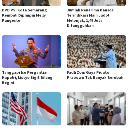
DPD PSI Kota Semarang
Jumlah Penerima Bansos
Kembali Dipimpin Melly
Terindikasi Main Judol
Pangestu
Melonjak, 1,49 Juta
Ditangguhkan
Tanggapi Isu Pergantian
Fadli Zon: Gaya Pidato
Kapolri, Listyo Sigit Bilang
Prabowo Tak Banyak Berubah
Begini