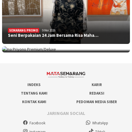
SEMARANG PROMO
9 Mei 2026
Seni Berpakaian 24 Jam Bersama Risa Maha…
SEMARANG PROMO
5 Mei 2026
Intip Koleksi Ina Priyono, Jenama Fesyen…
INDEKS
KARIR
TENTANG KAMI
REDAKSI
KONTAK KAMI
PEDOMAN MEDIA SIBER
JARINGAN SOCIAL
Facebook
WhatsApp
Instagram
Tiktok