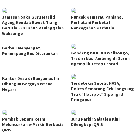
Jamasan Saka Guru Masjid
Puncak Kemarau Panjang,
Agung Kendal: Rawat Tiang
Perhutani Perketat
Berusia 530 Tahun Peninggalan
Pencegahan Karhutla
Walisongo
Berbau Menyengat,
Gandeng KKN UIN Walisongo,
Penumpang Bus Diturunkan
Tradisi Nasi Ambeng di Dusun
Ngemplik Tetap Lestari
Kantor Desa di Banyumas Ini
Terdeteksi Satelit NASA,
Dibangun Bergaya Istana
Polres Semarang Cek Langsung
Negara
Titik “Hotspot” Sipongi di
Pringapus
Pemkab Jepara Resmi
Juru Parkir Salatiga Kini
Meluncurkan e-Parkir Berbasis
Dilengkapi QRIS
QRIS