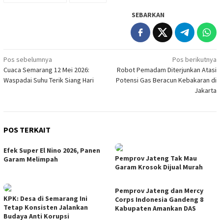
SEBARKAN
Navigasi
Pos sebelumnya
Pos berikutnya
Cuaca Semarang 12 Mei 2026:
Robot Pemadam Diterjunkan Atasi
pos
Waspadai Suhu Terik Siang Hari
Potensi Gas Beracun Kebakaran di
Jakarta
POS TERKAIT
Efek Super El Nino 2026, Panen
Pemprov Jateng Tak Mau
Garam Melimpah
Garam Krosok Dijual Murah
Pemprov Jateng dan Mercy
KPK: Desa di Semarang Ini
Corps Indonesia Gandeng 8
Tetap Konsisten Jalankan
Kabupaten Amankan DAS
Budaya Anti Korupsi