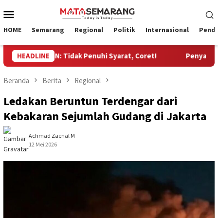
Loncat
Menu
ke
Mobile
konten
HOME
Semarang
Regional
Politik
Internasional
Pendi
ala BGN: Tidak Penuhi Syarat, Coret!
HEADLINE
Penyaluran BOP di
Beranda
Berita
Regional
Ledakan Beruntun Terdengar dari
Kebakaran Sejumlah Gudang di Jakarta
Achmad Zaenal M
12 Mei 2026