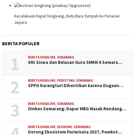
Kecelakaan Kapal Tongkang, Batu Bara Tumpah ke Perairan
Jepara
BERITA POPULER
1
BERITA HEADLINE
,
SEMARANG
693 Siswa dan Belasan Guru SMKN 6 Semara…
2
BERITA HEADLINE
,
PERISTIWA
,
SEMARANG
SPPG Karangturi Dihentikan karena Dugaan…
3
BERITA HEADLINE
,
SEMARANG
Dinkes Semarang: Dapur MBG Masak Rendang…
4
BERITA HEADLINE
,
EKONOMI
,
SEMARANG
Dorong Ekosistem Pariwisata 2027, Pemkot…