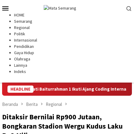
Loncat
Menu
ke
Mobile
HOME
konten
Semarang
Regional
Politik
Internasional
Pendidikan
Gaya Hidup
Olahraga
Lainnya
Indeks
 SD Hj. Isriati Baiturrahman 1 Ikuti Ajang Coding Internasional
HEADLINE
Beranda
Berita
Regional
Ditaksir Bernilai Rp900 Jutaan,
Bongkaran Stadion Wergu Kudus Laku